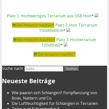
Platz 1: Hochwertiges Terrarium aus OSB Holz
*
Bei Amazon kaufen*
Platz 2: Holz Terrarium
150x80x60cm
*
Bei Amazon kaufen*
Platz 3: Holzterrarium
120x60x60
*
Bei Amazon kaufen*
Suche nach:
Neueste Beiträge
Wie paaren sich Schlangen? Fortpflanzung von
Boas, Nattern und Co.
Die Luftfeuchtigkeit für Schlangen in Terrarien
Tipps zum Schlangenkauf