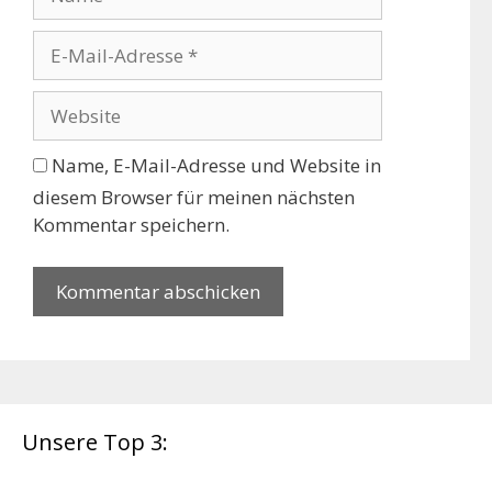
a
m
E
e
-
M
W
a
e
i
b
Name, E-Mail-Adresse und Website in
l
s
diesem Browser für meinen nächsten
-
i
Kommentar speichern.
A
t
d
e
r
e
s
s
e
Unsere Top 3: