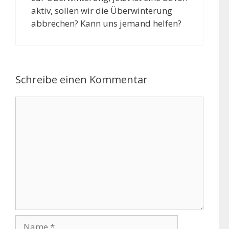
aktiv, sollen wir die Überwinterung
abbrechen? Kann uns jemand helfen?
Schreibe einen Kommentar
K
o
m
m
e
n
t
a
r
N